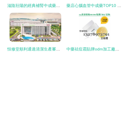
滋陰壯陽的經典補腎中成藥及服用禁忌大全
藥店心腦血管中成藥TOP10 七款獨家品種獨占鰲頭
恒修堂順利通過清潔生產審核驗收 數字化工廠助力中藥品質提升
中藥祛痘霜貼牌odm加工廠價格 中藥祛痘霜貼牌odm加工廠型號規格