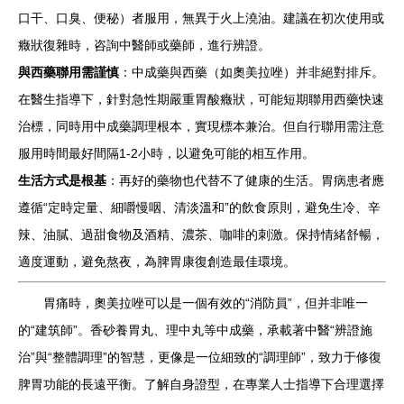
口干、口臭、便秘）者服用，無異于火上澆油。建議在初次使用或
癥狀復雜時，咨詢中醫師或藥師，進行辨證。
與西藥聯用需謹慎
：中成藥與西藥（如奧美拉唑）并非絕對排斥。
在醫生指導下，針對急性期嚴重胃酸癥狀，可能短期聯用西藥快速
治標，同時用中成藥調理根本，實現標本兼治。但自行聯用需注意
服用時間最好間隔1-2小時，以避免可能的相互作用。
生活方式是根基
：再好的藥物也代替不了健康的生活。胃病患者應
遵循“定時定量、細嚼慢咽、清淡溫和”的飲食原則，避免生冷、辛
辣、油膩、過甜食物及酒精、濃茶、咖啡的刺激。保持情緒舒暢，
適度運動，避免熬夜，為脾胃康復創造最佳環境。
胃痛時，奧美拉唑可以是一個有效的“消防員”，但并非唯一
的“建筑師”。香砂養胃丸、理中丸等中成藥，承載著中醫“辨證施
治”與“整體調理”的智慧，更像是一位細致的“調理師”，致力于修復
脾胃功能的長遠平衡。了解自身證型，在專業人士指導下合理選擇