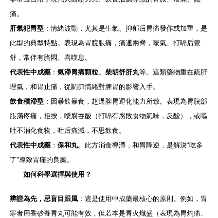
痛。
肝氣犯胃型
：情緒波動，尤其是生氣、抑郁后胃痛發作或加重，是
此型的典型特點。表現為胃脘脹痛，痛連兩脅，噯氣、打嗝后覺
舒，常伴有胸悶、喜嘆息。
代表性中成藥
：
氣滯胃痛顆粒、柴胡舒肝丸
等。這類藥物重在疏肝
理氣，和胃止痛，從調節情緒對脾胃的影響入手。
飲食積滯型
：因暴飲暴食，超過脾胃運化能力所致。表現為胃脘部
脹滿疼痛，拒按，噯腐吞酸（打嗝有腐敗食物氣味，反酸），或嘔
吐不消化食物，吐后痛減，不思飲食。
代表性中成藥
：
保和丸
。此方消食導滯，和胃降逆，是解決“吃多
了”導致胃痛的良藥。
如何科學選擇與使用？
辨證為先，忌盲目跟風
：這是使用中成藥最核心的原則。例如，胃
寒者用香砂養胃丸可能有效，但若本是胃火熾盛（表現為胃灼痛、