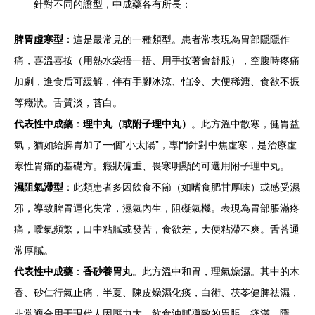
針對不同的證型，中成藥各有所長：
脾胃虛寒型
：這是最常見的一種類型。患者常表現為胃部隱隱作
痛，喜溫喜按（用熱水袋捂一捂、用手按著會舒服），空腹時疼痛
加劇，進食后可緩解，伴有手腳冰涼、怕冷、大便稀溏、食欲不振
等癥狀。舌質淡，苔白。
代表性中成藥
：
理中丸（或附子理中丸）
。此方溫中散寒，健胃益
氣，猶如給脾胃加了一個“小太陽”，專門針對中焦虛寒，是治療虛
寒性胃痛的基礎方。癥狀偏重、畏寒明顯的可選用附子理中丸。
濕阻氣滯型
：此類患者多因飲食不節（如嗜食肥甘厚味）或感受濕
邪，導致脾胃運化失常，濕氣內生，阻礙氣機。表現為胃部脹滿疼
痛，噯氣頻繁，口中粘膩或發苦，食欲差，大便粘滯不爽。舌苔通
常厚膩。
代表性中成藥
：
香砂養胃丸
。此方溫中和胃，理氣燥濕。其中的木
香、砂仁行氣止痛，半夏、陳皮燥濕化痰，白術、茯苓健脾祛濕，
非常適合用于現代人因壓力大、飲食油膩導致的胃脹、痞滿、隱