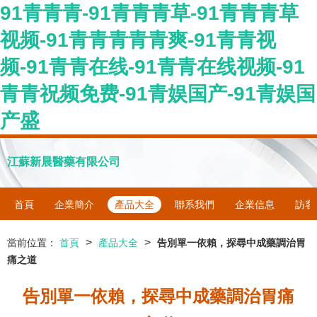
91青青青-91青青青草-91青青青草
视频-91青青青青青爽-91青青视
频-91青青在线-91青青在线视频-91
青青祝频免费-91青娱国产-91青娱国
产盛
江蘇新晨醫藥有限公司
首頁
企業簡介
產品大全
聯系我們
企業信息
訪客
>
>
當前位置：
首頁
產品大全
告別單一依賴，探尋中成藥調治胃
痛之道
告別單一依賴，探尋中成藥調治胃痛