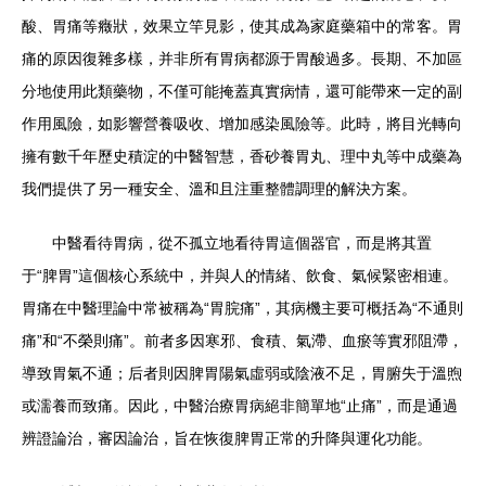
酸、胃痛等癥狀，效果立竿見影，使其成為家庭藥箱中的常客。胃
痛的原因復雜多樣，并非所有胃病都源于胃酸過多。長期、不加區
分地使用此類藥物，不僅可能掩蓋真實病情，還可能帶來一定的副
作用風險，如影響營養吸收、增加感染風險等。此時，將目光轉向
擁有數千年歷史積淀的中醫智慧，香砂養胃丸、理中丸等中成藥為
我們提供了另一種安全、溫和且注重整體調理的解決方案。
中醫看待胃病，從不孤立地看待胃這個器官，而是將其置
于“脾胃”這個核心系統中，并與人的情緒、飲食、氣候緊密相連。
胃痛在中醫理論中常被稱為“胃脘痛”，其病機主要可概括為“不通則
痛”和“不榮則痛”。前者多因寒邪、食積、氣滯、血瘀等實邪阻滯，
導致胃氣不通；后者則因脾胃陽氣虛弱或陰液不足，胃腑失于溫煦
或濡養而致痛。因此，中醫治療胃病絕非簡單地“止痛”，而是通過
辨證論治，審因論治，旨在恢復脾胃正常的升降與運化功能。