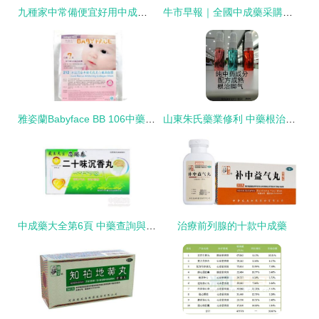
九種家中常備便宜好用中成藥，輕松應對常見小病
牛市早報｜全國中成藥采購聯盟集采文件征求意見，馬云現身杭州信號積極
雅姿蘭Babyface BB 106中藥暗瘡消炎骨膠原面膜 價格、廠家、功效與圖片獲取指南
山東朱氏藥業修利 中藥根治腳氣噴劑乳膏產品深度解析與定制服務
中成藥大全第6頁 中藥查詢與實用中成藥解析
治療前列腺的十款中成藥